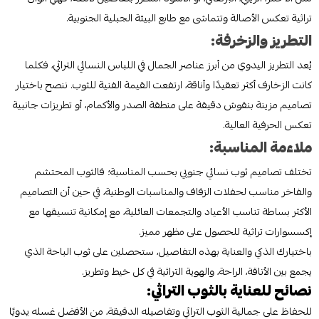
تراثية تعكس الأصالة وتتماشى مع طابع البيئة الجبلية الجنوبية.
التطريز والزخرفة:
يُعد التطريز اليدوي من أبرز عناصر الجمال في اللباس النسائي التراثي، فكلما
كانت الزخارف أكثر تعقيدًا وأناقة، ارتفعت القيمة الفنية للثوب. ننصح باختيار
تصاميم مزينة بنقوش دقيقة على منطقة الصدر والأكمام، أو تطريزات جانبية
تعكس الحرفية العالية.
ملاءمة المناسبة:
تختلف تصاميم ثوب نسائي جنوبي بحسب المناسبة؛ فالثوب المحتشم
والفاخر مناسب لحفلات الزفاف والمناسبات الوطنية، في حين أن التصاميم
الأكثر بساطة تناسب الأعياد والتجمعات العائلية، مع إمكانية تنسيقها مع
إكسسوارات تراثية للحصول على مظهر مميز.
باختيارك الذكي والعناية بهذه التفاصيل، ستحصلين على ثوب الباحة الذي
يجمع بين الأناقة، الراحة، والهوية التراثية في كل خيط وتطريز.
نصائح للعناية بالثوب التراثي:
للحفاظ على جمالية الثوب التراثي وتفاصيله الدقيقة، من الأفضل غسله يدويًا