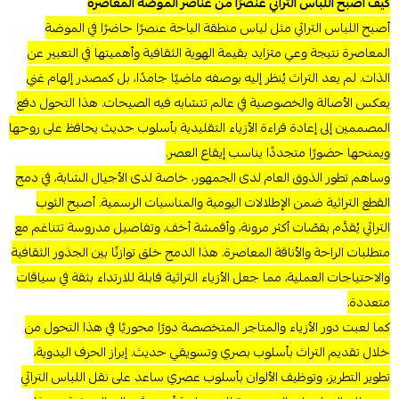
كيف أصبح اللباس التراثي عنصرًا من عناصر الموضة المعاصرة
أصبح اللباس التراثي مثل لباس منطقة الباحة عنصرًا حاضرًا في الموضة
المعاصرة نتيجة وعي متزايد بقيمة الهوية الثقافية وأهميتها في التعبير عن
الذات. لم يعد التراث يُنظر إليه بوصفه ماضيًا جامدًا، بل كمصدر إلهام غني
يعكس الأصالة والخصوصية في عالم تتشابه فيه الصيحات. هذا التحول دفع
المصممين إلى إعادة قراءة الأزياء التقليدية بأسلوب حديث يحافظ على روحها
ويمنحها حضورًا متجددًا يناسب إيقاع العصر.
وساهم تطور الذوق العام لدى الجمهور، خاصة لدى الأجيال الشابة، في دمج
القطع التراثية ضمن الإطلالات اليومية والمناسبات الرسمية. أصبح الثوب
التراثي يُقدَّم بقصّات أكثر مرونة، وأقمشة أخف، وتفاصيل مدروسة تتناغم مع
متطلبات الراحة والأناقة المعاصرة. هذا الدمج خلق توازنًا بين الجذور الثقافية
والاحتياجات العملية، مما جعل الأزياء التراثية قابلة للارتداء بثقة في سياقات
متعددة.
كما لعبت دور الأزياء والمتاجر المتخصصة دورًا محوريًا في هذا التحول من
خلال تقديم التراث بأسلوب بصري وتسويقي حديث. إبراز الحرف اليدوية،
تطوير التطريز، وتوظيف الألوان بأسلوب عصري ساعد على نقل اللباس التراثي