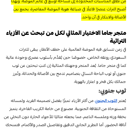
من نطاق المناسبات المحدودة إلى مساحة أوسع في عالم الموضة. وبهذا
أصبح التراث عنصرًا فاعلًا في صياغة هوية الموضة المعاصرة، يجمع بين
الأصالة والابتكار في آن واحد.
متجر جاما الاختيار المثالي لكل من تبحث عن الأزياء
التراثية
في زمن تتسابق فيه الموضة العالمية على خطف الأنظار، يبقى للتراث
السعودي رونقه الخاص، خصوصًا حين يُقدَّم بأسلوب عصري وجودة عالية
كما في متجر جاما. يُعد المتجر وجهتك المثالية إن كنتِ تبحثين عن ثوب
جنوبي أو ثوب الباحة النسائي بتصاميم تدمج بين الأصالة والحداثة، وتُبرز
جمالك بكل فخر و اعتزاز بالهوية.
ثوب جنوبي:
يُعتبر
الثوب الجنوبي
من أكثر الأزياء تميزًا بفضل تصميمه الفريد ولمساته
المستوحاة من الثقافة الجنوبية. مصنوع من خامة الكريب الفاخرة، يتميز
بخفة وزنه وملمسه الناعم، مما يجعله مثاليًا للأجواء الحارة دون التخلي عن
أناقة الحضور. أما التطريز الجانبي الدقيق وتفاصيل الصدر والأكمام، فتمنحك