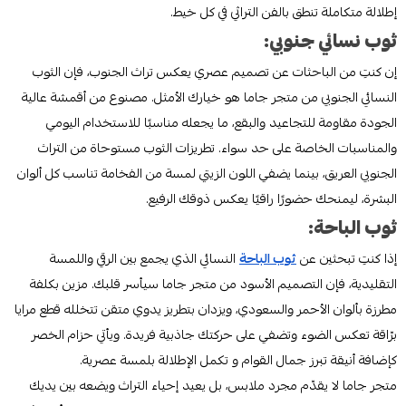
إطلالة متكاملة تنطق بالفن التراثي في كل خيط.
ثوب نسائي جنوبي:
إن كنتِ من الباحثات عن تصميم عصري يعكس تراث الجنوب، فإن الثوب
النسائي الجنوبي من متجر جاما هو خيارك الأمثل. مصنوع من أقمشة عالية
الجودة مقاومة للتجاعيد والبقع، ما يجعله مناسبًا للاستخدام اليومي
والمناسبات الخاصة على حد سواء. تطريزات الثوب مستوحاة من التراث
الجنوبي العريق، بينما يضفي اللون الزيتي لمسة من الفخامة تناسب كل ألوان
البشرة، ليمنحك حضورًا راقيًا يعكس ذوقك الرفيع.
ثوب الباحة:
إذا كنتِ تبحثين عن
ثوب الباحة
النسائي الذي يجمع بين الرقي واللمسة
التقليدية، فإن التصميم الأسود من متجر جاما سيأسر قلبك. مزين بكلفة
مطرزة بألوان الأحمر والسعودي، ويزدان بتطريز يدوي متقن تتخلله قطع مرايا
برّاقة تعكس الضوء وتضفي على حركتك جاذبية فريدة. ويأتي حزام الخصر
كإضافة أنيقة تبرز جمال القوام و تكمل الإطلالة بلمسة عصرية.
متجر جاما لا يقدّم مجرد ملابس، بل يعيد إحياء التراث ويضعه بين يديك