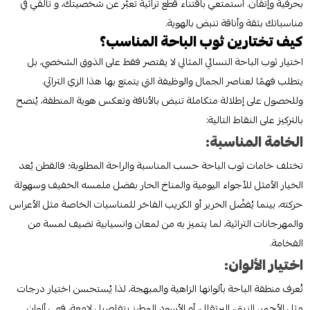
بحرفية وإتقان. استمتعي باقتناء قطع تراثية تعبّر عن شخصيتك، و تألقي في
مناسباتك بثقة وأناقة تنبض بالهوية.
كيف تختارين ثوب الباحة المناسب؟
اختيار ثوب الباحة النسائي المثالي لا يقتصر فقط على الذوق الشخصي، بل
يتطلب فهمًا لعناصر الجمال والوظيفة التي يتمتع بها هذا الزي التراثي.
وللحصول على إطلالة متكاملة تنبض بالأناقة وتعكس هوية المنطقة، يُنصح
بالتركيز على النقاط التالية:
الخامة المناسبة:
تختلف خامات ثوب الباحة حسب المناسبة والراحة المطلوبة؛ فالقطن يُعد
الخيار الأمثل للأجواء اليومية والمناخ الحار بفضل ملمسه الخفيف وسهولة
حركته، بينما يُفضّل الحرير أو الكريب الفاخر للمناسبات الخاصة مثل الأعراس
والمهرجانات التراثية، لما يتميز به من لمعان وانسيابية تضيف لمسة من
الفخامة.
اختيار الألوان:
تُعرف منطقة الباحة بألوانها الزاهية والمبهجة، لذا يُستحسن اختيار درجات
مثل الأحمر، الزيتي، البرتقالي، أو الأسود المطرز بتفاصيل لامعة، فهي ألوان