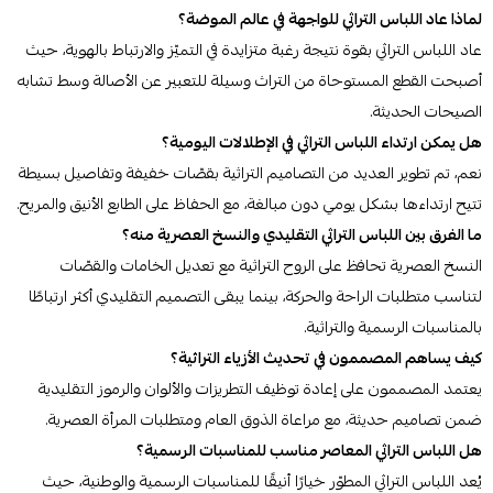
لماذا عاد اللباس التراثي للواجهة في عالم الموضة؟
عاد اللباس التراثي بقوة نتيجة رغبة متزايدة في التميّز والارتباط بالهوية، حيث
أصبحت القطع المستوحاة من التراث وسيلة للتعبير عن الأصالة وسط تشابه
الصيحات الحديثة.
هل يمكن ارتداء اللباس التراثي في الإطلالات اليومية؟
نعم، تم تطوير العديد من التصاميم التراثية بقصّات خفيفة وتفاصيل بسيطة
تتيح ارتداءها بشكل يومي دون مبالغة، مع الحفاظ على الطابع الأنيق والمريح.
ما الفرق بين اللباس التراثي التقليدي والنسخ العصرية منه؟
النسخ العصرية تحافظ على الروح التراثية مع تعديل الخامات والقصّات
لتناسب متطلبات الراحة والحركة، بينما يبقى التصميم التقليدي أكثر ارتباطًا
بالمناسبات الرسمية والتراثية.
كيف يساهم المصممون في تحديث الأزياء التراثية؟
يعتمد المصممون على إعادة توظيف التطريزات والألوان والرموز التقليدية
ضمن تصاميم حديثة، مع مراعاة الذوق العام ومتطلبات المرأة العصرية.
هل اللباس التراثي المعاصر مناسب للمناسبات الرسمية؟
يُعد اللباس التراثي المطوّر خيارًا أنيقًا للمناسبات الرسمية والوطنية، حيث