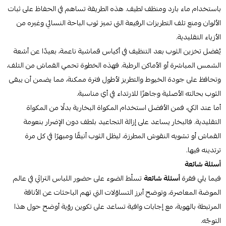
باستخدام ماء بارد ومنظف لطيف. هذه الطريقة تساهم في الحفاظ على ثبات
الألوان ومنع تلف التطريزات الرفيعة التي تميز ثوب الباحة النسائي وغيره من
الأزياء التقليدية.
يُفضل تخزين الثوب بعد التنظيف في أكياس قماشية ناعمة، بعيدًا عن أشعة
الشمس المباشرة أو الأماكن الرطبة. فهذه الخطوة تحمي القماش من التلف،
وتحافظ على جودة الخيوط والتطريز لأطول فترة ممكنة، مما يضمن أن يبقى
الثوب بحالته الأصلية وجاهزًا للارتداء في أي مناسبة.
أما عند الكي، فمن الأفضل استخدام المكواة البخارية بدلًا من المكواة
التقليدية. فالبخار يساعد على إزالة التجاعيد بلطف دون الإضرار بنعومة
القماش أو تشويه النقوش المطرزة، ليظل الثوب أنيقًا ومبهرًا في كل مرة
ترتدينه فيها.
أسئلة شائعة
فيما يلي فقرة
أسئلة شائعة
تسلّط الضوء على حضور اللباس التراثي في عالم
الموضة المعاصرة، وتوضح أبرز التساؤلات التي تهم الباحثات عن الأناقة
المرتبطة بالهوية، مع إجابات وافية تساعد على تكوين رؤية أوضح حول هذا
التوجّه.