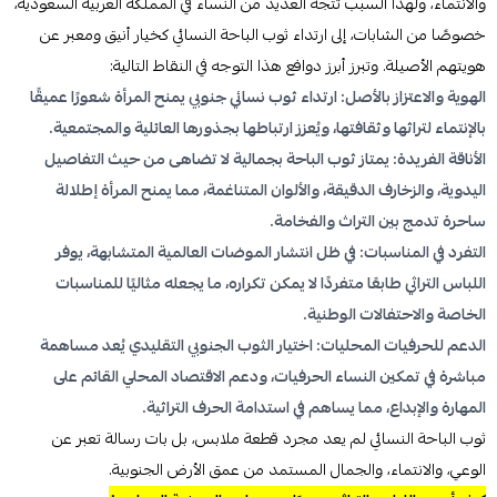
والانتماء، ولهذا السبب تتجه العديد من النساء في المملكة العربية السعودية،
خصوصًا من الشابات، إلى ارتداء ثوب الباحة النسائي كخيار أنيق ومعبر عن
هويتهم الأصيلة. وتبرز أبرز دوافع هذا التوجه في النقاط التالية:
الهوية والاعتزاز بالأصل: ارتداء ثوب نسائي جنوبي يمنح المرأة شعورًا عميقًا
بالإنتماء لتراثها وثقافتها، ويُعزز ارتباطها بجذورها العائلية والمجتمعية.
الأناقة الفريدة: يمتاز ثوب الباحة بجمالية لا تضاهى من حيث التفاصيل
اليدوية، والزخارف الدقيقة، والألوان المتناغمة، مما يمنح المرأة إطلالة
ساحرة تدمج بين التراث والفخامة.
التفرد في المناسبات: في ظل انتشار الموضات العالمية المتشابهة، يوفر
اللباس التراثي طابعًا متفردًا لا يمكن تكراره، ما يجعله مثاليًا للمناسبات
الخاصة والاحتفالات الوطنية.
الدعم للحرفيات المحليات: اختيار الثوب الجنوبي التقليدي يُعد مساهمة
مباشرة في تمكين النساء الحرفيات، ودعم الاقتصاد المحلي القائم على
المهارة والإبداع، مما يساهم في استدامة الحرف التراثية.
ثوب الباحة النسائي لم يعد مجرد قطعة ملابس، بل بات رسالة تعبر عن
الوعي، والانتماء، والجمال المستمد من عمق الأرض الجنوبية.