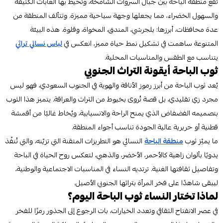
تقع منطقة الباحة بين جبال السروات الشامخة، وتحيط بها الغابات الكثيفة
والسهول الخضراء، مما يجعلها وجهة سياحية مميزة. وتتألف المنطقة من
عدة محافظات، أبرزها: بلجرشي، المندق، المخواة، وقلوة. هذه البيئة
المتنوعة ساهمت في تشكيل نمط حياة مميز، انعكس في
لباس نسائي تراثي
يتناسب مع الطقس والمناسبات المحلية.
ثوب الباحة أيقونة التراث الجنوبي
يُعد ثوب الباحة من أبرز رموز الأناقة والهوية في الجنوب السعودي، فهو ليس
مجرد زي تقليدي، بل قصة تُروى بخيوط من التراث والعراقة. يتميز هذا الثوب
بتصميمه الفضفاض الذي يمنح الراحة والانسيابية، ويُخاط غالبًا من أقمشة
قطنية أو حريرية عالية الجودة تناسب أجواء المنطقة.
ما يميّز ثوب
منطقة الباحة
النسائي هو التطريزات المتقنة التي تزيّنه، والتي تُنفّذ
يدويًا بألوان زاهية كالأحمر، الأخضر، والذهبي، لتعكس روح الحياة في الباحة
وتفاصيل ثقافتها الغنية. ترتديه النساء في المناسبات الاجتماعية والوطنية،
ليبقى شاهدًا على فخر المرأة بتراثها الجنوبي الأصيل.
لماذا تختار النساء ثوب الباحة اليوم؟
في عصر الانفتاح الثقافي وتعدد الخيارات، بات الرجوع إلى الجذور رمزًا للفخر