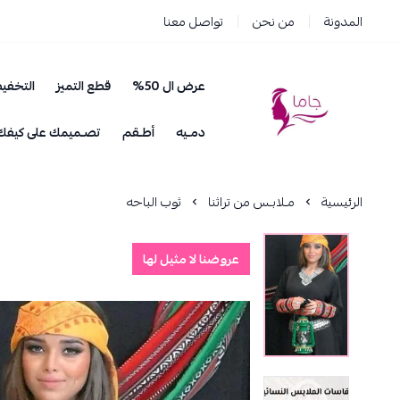
المدونة
من نحن
تواصل معنا
عرض ال 50%
قطع التميز
التخفي
جاما _ JAMA
دمـيه
أطـقم
تصـميمك على كيفك
الرئيسية
مـلابـس من تراثنا
ثوب الباحه
عروضنا لا مثيل لها