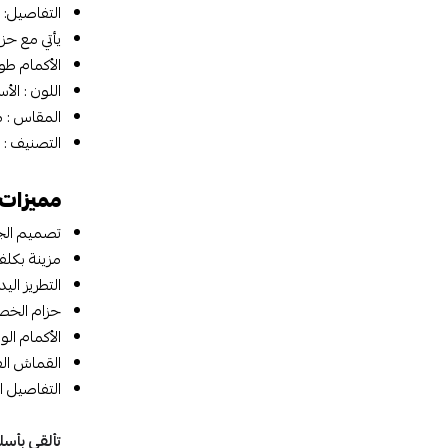
التفاصيل: 
يأتي مع حز
الأكمام طو
اللون : الأس
المقاس : متو
التصنيف :
مميزات 
تصميم الجل
مزينة بكلف
التطريز الي
حزام الخصر
الأكمام الو
القماش الف
التفاصيل ا
تألقي بأسل