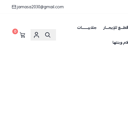
jamasa2030@gmail.com
طـــع للإيجـــار
جلابيـــــــات
0
ام وبنتها