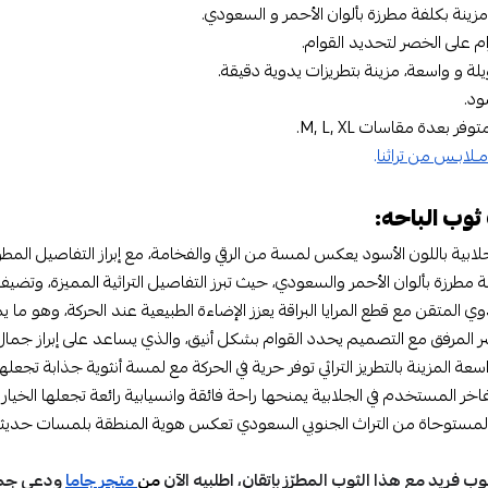
مزينة بكلفة مطرزة بألوان الأحمر و السعودي
.
ام على الخصر لتحديد القوام.
يلة و واسعة، مزينة بتطريزات يدوية دقيقة.
ود.
فر بعدة مقاسات M, L, XL.
مـلابـس من تراثنا
.
ثوب الباحه:
ابية باللون الأسود يعكس لمسة من الرقي والفخامة، مع إبراز التفاصيل المط
ة مطرزة بألوان الأحمر والسعودي، حيث تبرز التفاصيل التراثية المميزة، وتضي
دوي المتقن مع قطع المرايا البراقة يعزز الإضاءة الطبيعية عند الحركة، وهو ما ي
 المرفق مع التصميم يحدد القوام بشكل أنيق، والذي يساعد على إبراز جمال
اسعة المزينة بالتطريز التراثي توفر حرية في الحركة مع لمسة أنثوية جذابة تجعل
اخر المستخدم في الجلابية يمنحها راحة فائقة وانسيابية رائعة تجعلها الخيار ا
لمستوحاة من التراث الجنوبي السعودي تعكس هوية المنطقة بلمسات حديثة، م
وب فريد مع هذا الثوب المطرّز بإتقان، اطلبيه الآن
من
متجر جاما
ودعي جمال