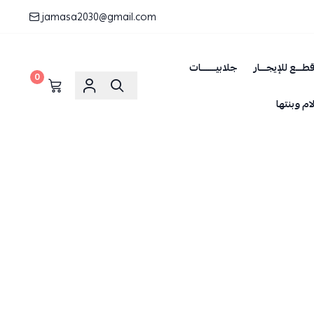
jamasa2030@gmail.com
طـــع للإيجـــار
جلابيـــــــات
0
ام وبنتها