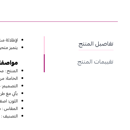
لإطلالة مش
تفاصيل المنتج
يتميز متجر
تقييمات المنتج
مواصف
المنتج : م
الخامة: من
التصميم: 
يأتي مع طر
اللون: اصفر
المقاس : م
التصنيف :