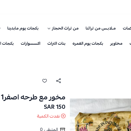
ضات
مـلابـس من تراثنا
من تراث الحجاز
بكجات يوم مابدينا
ق
مخاوير
بكجات يوم الغمره
بنات التراث
اكسسوارات
بكجات ال
مخور مع طرحه اصفر1
150 SAR
نفدت الكمية
المتبقي
0