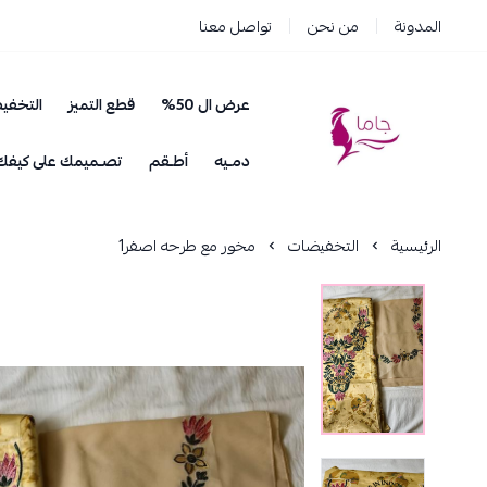
المدونة
من نحن
تواصل معنا
عرض ال 50%
قطع التميز
التخفي
جاما _ JAMA
دمـيه
أطـقم
تصـميمك على كيفك
الرئيسية
التخفيضات
مخور مع طرحه اصفر1