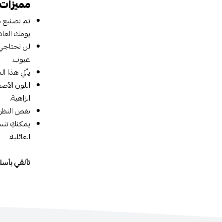
مميزات
تم تصنيع ه
يومك العاد
لن تحتاجي 
عيوب.
يأتي هذا ا
اللون الأص
الزاهية.
بغض النظر 
يمكنكِ تنس
العائلية.
تألقي بأسل