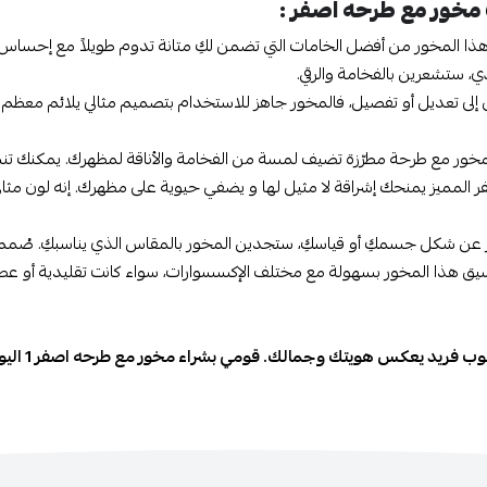
مخور مع طرحه اصفر :
ذا المخور من أفضل الخامات التي تضمن لكِ متانة تدوم طويلاً مع إحساس بالرا
ي، ستشعرين بالفخامة والرقي.
إلى تعديل أو تفصيل، فالمخور جاهز للاستخدام بتصميم مثالي يلائم معظم ا
لمخور مع طرحة مطرّزة تضيف لمسة من الفخامة والأناقة لمظهرك. يمكنك تن
فر المميز يمنحك إشراقة لا مثيل لها و يضفي حيوية على مظهرك. إنه لون مثا
عن شكل جسمكِ أو قياسكِ، ستجدين المخور بالمقاس الذي يناسبكِ. صُمم ليمن
يق هذا المخور بسهولة مع مختلف الإكسسوارات، سواء كانت تقليدية أو عصرية
وب فريد يعكس هويتك وجمالك. قومي بشراء مخور مع طرحه اصفر 1 اليوم من