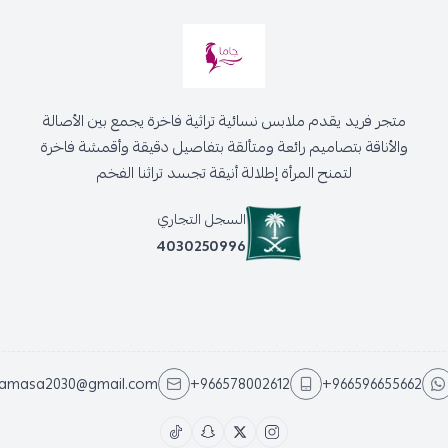
متجر فريد يقدم ملابس نسائية تراثية فاخرة يجمع بين الأصالة
والأناقة بتصاميم رائعة ومتألقة بتفاصيل دقيقة وأقمشة فاخرة
لتمنح المرأة إطلالة أنيقة تجسد تراثنا الفخم
السجل التجاري
4030250996
jamasa2030@gmail.com
+966578002612
+966596655662