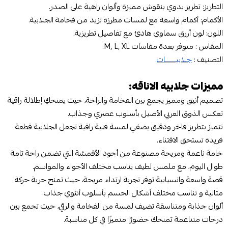
التطريز: تطريز يدوي بنقوش مميزة وألوان زاهية على الصدر.
الأكمام: أكمام واسعة مع لمسات مطرزة تزيد من فخامة الجلابية.
اللون: لون أزرق سماوي هادئ مع تفاصيل تطريزية.
المقاس : متوفر بعدة مقاسات M, L, XL.
التصنيف :
جلابيـــــــات
.
مميزات جلابيه الاناقه:
تصميم أنيق ومميز يجمع بين الفخامة والراحة، حيث يمنحكِ إطلالة راقية
تعكس الذوق العربي الأصيل بأسلوب عصري وجذاب.
تتميز بتطريز فاخر ودقيق يضفي لمسة فنية راقية تجعل الجلابية قطعة
فريدة تستحق الاقتناء.
خامة ناعمة ومريحة مصنوعة من أجود الأقمشة التي تضمن راحة تامة
طوال اليوم، مع ملمس لطيف يناسب مختلف الأجواء والمواسم.
قصة واسعة وانسيابية توفر تجربة ارتداء مريحة، حيث تمنح حرية حركة
مثالية و تناسب مختلف أشكال الجسم بأسلوب أنثوي جذاب.
ألوان جذابة ومتناسقة تضيف لمسة من الفخامة والرقي، حيث تجمع بين
درجات متناغمة تمنحك حضورًا متميزًا في كل مناسبة.