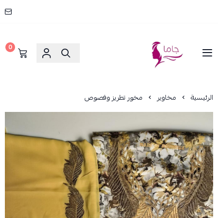
0
جاما _ JAMA
الرئيسية
مخاوير
مخور تطريز وفصوص