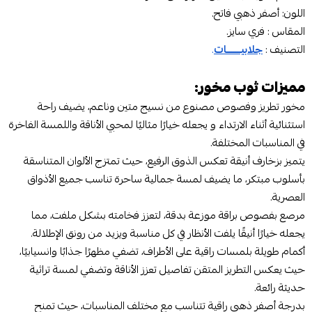
اللون: أصفر ذهبي فاتح.
المقاس : فري سايز.
التصنيف :
جلابيـــــــات
.
مميزات ثوب مخور:
مخور تطريز وفصوص مصنوع من نسيج متين وناعم، يضيف راحة
استثنائية أثناء الارتداء و يجعله خيارًا مثاليًا لمحبي الأناقة واللمسة الفاخرة
في المناسبات المختلفة.
يتميز بزخارف أنيقة تعكس الذوق الرفيع، حيث تمتزج الألوان المتناسقة
بأسلوب مبتكر، ما يضيف لمسة جمالية ساحرة تناسب جميع الأذواق
العصرية.
مرصع بفصوص براقة موزعة بدقة، لتعزز فخامته بشكل ملفت، مما
يجعله خيارًا أنيقًا يلفت الأنظار في كل مناسبة ويزيد من رونق الإطلالة.
أكمام طويلة بلمسات راقية على الأطراف، تضفي مظهرًا جذابًا وانسيابيًا،
حيث يعكس التطريز المتقن تفاصيل تعزز الأناقة وتضفي لمسة تراثية
حديثة رائعة.
بدرجة أصفر ذهبي راقية تتناسب مع مختلف المناسبات، حيث تمنح