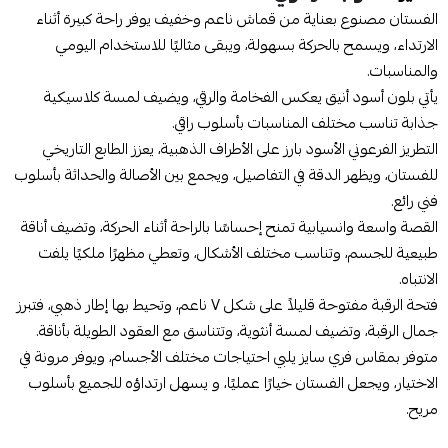
الفستان مصنوع بعناية من قماش ناعم وخفيف يوفر راحة كبيرة أثناء
الارتداء، ويسمح بالحركة بسهولة، ويبقى مثاليًا للاستخدام اليومي
والمناسبات.
يأتي بلون أسود أنيق يعكس الفخامة والرقي، ويضيف لمسة كلاسيكية
جذابة تناسب مختلف المناسبات بأسلوب راقي.
التطريز الفرعوني الأسود بارز على الأطراف الذهبية، يعزز الطابع التاريخي
للفستان، ويظهر الدقة في التفاصيل، ويجمع بين الأصالة والحداثة بأسلوب
فني رائع.
القصة واسعة وانسيابية تمنح إحساسًا بالراحة أثناء الحركة، وتضيف أناقة
طبيعية للجسم، وتناسب مختلف الأشكال، وتعطي مظهرًا ملكيًا يلفت
الانتباه.
فتحة الرقبة مفتوحة قليلاً على شكل V ناعم، وتحيط بها إطار ذهبي، فتبرز
جمال الرقبة، وتضيف لمسة أنثوية، وتتناسق مع العقود الطويلة بأناقة.
متوفر بمقاس فري سايز يلبي احتياجات مختلف الأجسام، ويوفر مرونة في
الاختيار، ويجعل الفستان خيارًا عمليًا، و يسهل ارتداؤه للجميع بأسلوب
مريح.