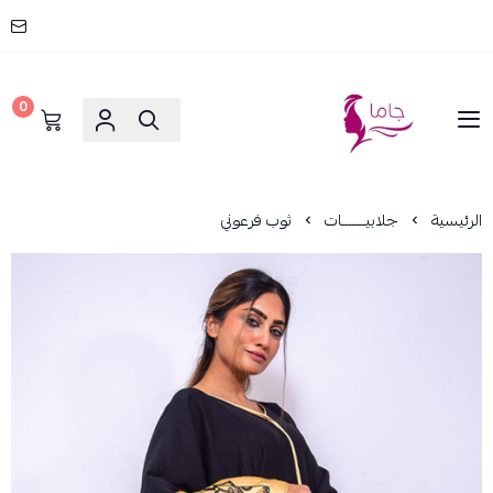
0
جاما _ JAMA
الرئيسية
جلابيـــــــات
ثوب فرعوني