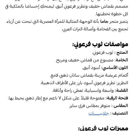
مصمم بقماش خفيف وتطريز فرعوني أنيق، ليمنحكِ إحساسًا بالملكية في
كل خطوة تخطينها.
يتميز متجر
جاما
بأنه الوجهة المثالية للمرأة العصرية التي تبحث عن أزياء
تجمع بين الفخامة وأصالة التراث العربي.
مواصفات ثوب فرعوني:
المنتج :
ثوب فرعوني.
الخامة
: مصنوع من قماش خفيف ومريح.
اللون الأساسي:
أسود أنيق.
أكمام عريضة مزينة بقماش ساتان ذهبي لامع.
التطريز: تطريز فرعوني أسود بارز على الأطراف الذهبية.
القصّة:
واسعة وانسيابية، تعطي راحة وأناقة.
فتحة الرقبة:
مفتوحة قليلاً على شكل V ناعم مع إطار ذهبي يحيط بها.
المقاس :
متوفر بمقاس فري سايز.
التصنيف :
جلابيـــــــات
.
مميزات
ثوب فرعوني
: