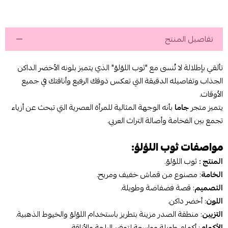
تفاصيل المنتج
تألقي بإطلالة لا تُنسى مع "ثوب اللؤلؤ" الذي يتميز بلونه الأخضر الداكن
الجذاب وتفاصيله الدقيقة التي تعكس ذوقك الرفيع وأناقتك في جميع
الأوقات.
يتميز متجر
جاما
بأنه الوجهة المثالية للمرأة العصرية التي تبحث عن أزياء
تجمع بين الفخامة وأصالة التراث العربي.
مواصفات ثوب اللؤلؤ:
المنتج :
ثوب اللؤلؤ.
الخامة
: مصنوع من قماش خفيف ومريح.
التصميم
: قصة فضفاضة وطويلة.
اللون
: أخضر داكن.
التزيين
: منطقة الصدر مزينة بتطريز باستخدام اللؤلؤ والخيوط الذهبية.
الأكمام
: أكمام طويلة وواسعة لتوفير الراحة والأناقة.