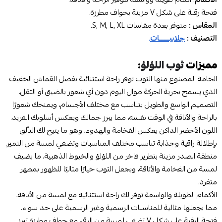
فتحة رقبة على شكل V مزينة بحواف مطرزة.
المقاس :
متوفر بعدة مقاسات S, M, L, XL.
التصنيف :
جلابيـــــــات
.
مميزات
ثوب اللؤلؤ
:
الخامة المصنوع منها الثوب توفر راحة استثنائية بفضل القماش الخفيف
الذي يسمح بحرية الحركة طوال اليوم دون أي شعور بالضيق أو الثقل.
التصميم الواسع والطويل يتناسب مع مختلف الأجسام، ويمنحك شعورًا
بالراحة والأناقة في الوقت نفسه، مما يبرز جمالك ويعكس أسلوبك الفريد.
اللون الأخضر الداكن يعكس الفخامة والهدوء، وهو ما يتيح لك التألق
بإطلالة راقية وجذابة تناسب مختلف المناسبات وتضفي لمسة من التميز.
منطقة الصدر مزينة بتطريز فاخر من اللؤلؤ والخيوط الذهبية، ما يضيف
لمسة من الفخامة والأناقة، ويجعل الثوب خيارًا مثاليًا للظهور بمظهر
متفرد.
الأكمام الطويلة والواسعة توفر لك راحة استثنائية مع لمسة من الأناقة،
مما يجعلها مثالية للمناسبات الرسمية وغير الرسمية على حد سواء.
فتحة الرقبة على شكل V تضفي لمسة من الرقي، مع حواف مطرزة تبرز