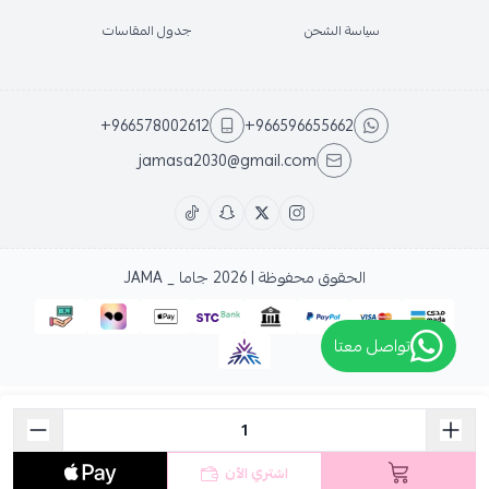
سياسة الشحن
جدول المقاسات
+966578002612
+966596655662
jamasa2030@gmail.com
الحقوق محفوظة | 2026
جاما _ JAMA
تواصل معتا
اشتري الآن