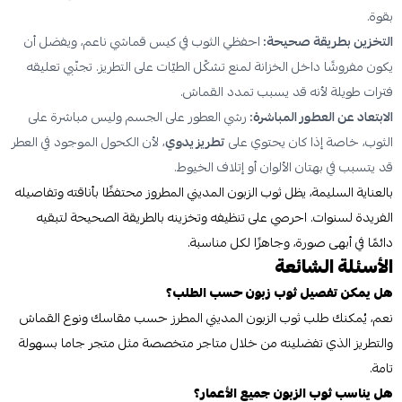
بقوة.
التخزين بطريقة صحيحة:
احفظي الثوب في كيس قماشي ناعم، ويفضل أن
يكون مفروشًا داخل الخزانة لمنع تشكّل الطيّات على التطريز. تجنّبي تعليقه
فترات طويلة لأنه قد يسبب تمدد القماش.
الابتعاد عن العطور المباشرة:
رشي العطور على الجسم وليس مباشرة على
الثوب، خاصة إذا كان يحتوي على
تطريز يدوي
، لأن الكحول الموجود في العطر
قد يتسبب في بهتان الألوان أو إتلاف الخيوط.
بالعناية السليمة، يظل ثوب الزبون المديني المطروز محتفظًا بأناقته وتفاصيله
الفريدة لسنوات. احرصي على تنظيفه وتخزينه بالطريقة الصحيحة لتبقيه
دائمًا في أبهى صورة، وجاهزًا لكل مناسبة.
الأسئلة الشائعة
هل يمكن تفصيل ثوب زبون حسب الطلب؟
نعم، يُمكنك طلب ثوب الزبون المديني المطرز حسب مقاسك ونوع القماش
والتطريز الذي تفضلينه من خلال متاجر متخصصة مثل متجر جاما بسهولة
تامة.
هل يناسب ثوب الزبون جميع الأعمار؟