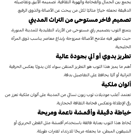
يجمع بين الجمال والفخامة والهوية الثقافية. تصميمه الأنيق وتفاصيله
الدقيقة تجعله خيارًا مثاليًا لكل من يبحث عن الأصالة والذوق الرفيع.
تصميم فاخر مستوحى من التراث المديني
يتمتع الثوب بتصميم راقٍ مستوحى من الأزياء التقليدية للمدينة المنورة،
حيث تظهر فيه ملامح الأصالة ممزوجة بإبداع معاصر يناسب ذوق المرأة
الخليجية.
تطريز يدوي أو آلي بجودة عالية
أهم ما يميز هذا الثوب هو التطريز المتقن سواء كان يدويًا يعكس الحرفية
التراثية أو آليًا يحافظ على التفاصيل بدقة.
ألوان ملكية
تعتمد أغلب موديلات ثوب زبون نسائي من المدينة على ألوان ملكية تعزز من
رقي الإطلالة وتعكس فخامة الثقافة الحجازية.
خياطة دقيقة وأقمشة ناعمة ومريحة
يُخاط هذا الثوب بعناية فائقة باستخدام أقمشة مثل القطن الحريري أو
الشيفون المبطن، ما يجعله مريحًا للارتداء لفترات طويلة.