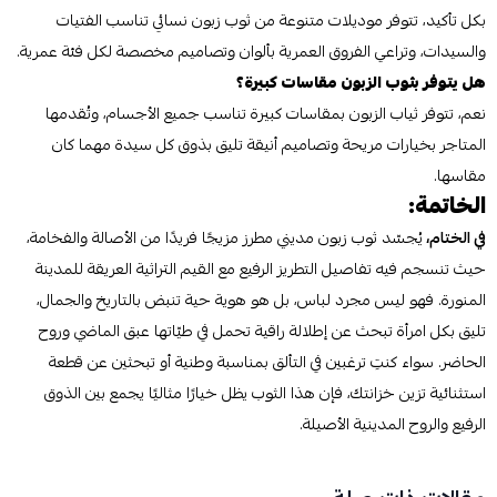
بكل تأكيد، تتوفر موديلات متنوعة من ثوب زبون نسائي تناسب الفتيات
والسيدات، وتراعي الفروق العمرية بألوان وتصاميم مخصصة لكل فئة عمرية.
هل يتوفر بثوب الزبون مقاسات كبيرة؟
نعم، تتوفر ثياب الزبون بمقاسات كبيرة تناسب جميع الأجسام، وتُقدمها
المتاجر بخيارات مريحة وتصاميم أنيقة تليق بذوق كل سيدة مهما كان
مقاسها.
الخاتمة:
في الختام،
يُجسّد ثوب زبون مديني مطرز مزيجًا فريدًا من الأصالة والفخامة،
حيث تنسجم فيه تفاصيل التطريز الرفيع مع القيم التراثية العريقة للمدينة
المنورة. فهو ليس مجرد لباس، بل هو هوية حية تنبض بالتاريخ والجمال،
تليق بكل امرأة تبحث عن إطلالة راقية تحمل في طيّاتها عبق الماضي وروح
الحاضر. سواء كنتِ ترغبين في التألق بمناسبة وطنية أو تبحثين عن قطعة
استثنائية تزين خزانتك، فإن هذا الثوب يظل خيارًا مثاليًا يجمع بين الذوق
الرفيع والروح المدينية الأصيلة.