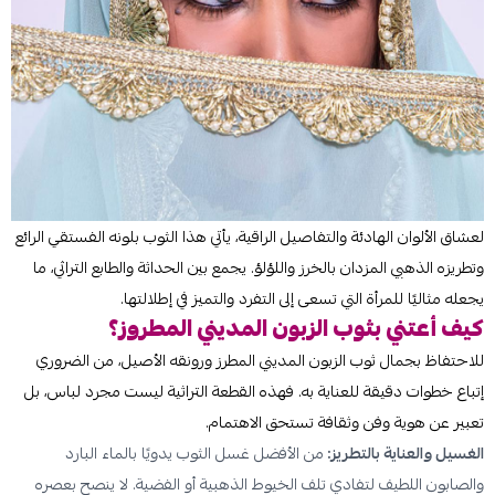
لعشاق الألوان الهادئة والتفاصيل الراقية، يأتي هذا الثوب بلونه الفستقي الرائع
وتطريزه الذهبي المزدان بالخرز واللؤلؤ. يجمع بين الحداثة والطابع التراثي، ما
يجعله مثاليًا للمرأة التي تسعى إلى التفرد والتميز في إطلالتها.
كيف أعتني بثوب الزبون المديني المطروز؟
للاحتفاظ بجمال ثوب الزبون المديني المطرز ورونقه الأصيل، من الضروري
إتباع خطوات دقيقة للعناية به. فهذه القطعة التراثية ليست مجرد لباس، بل
تعبير عن هوية وفن وثقافة تستحق الاهتمام.
الغسيل والعناية بالتطريز:
من الأفضل غسل الثوب يدويًا بالماء البارد
والصابون اللطيف لتفادي تلف الخيوط الذهبية أو الفضية. لا ينصح بعصره