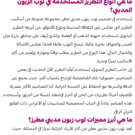
ما هي أنواع التطريز المستخدمة في ثوب الزبون
المديني؟
يُستخدم في تصميم ثوب زبون مديني مطرز مجموعة متنوعة من أساليب
التطريز التي تعكس غنى الثقافة المدينية وتنوّع الأذواق. من أبرزها التطريز
اليدوي باستخدام خيوط الذهب أو الفضة، والذي يُنفذ على مناطق بارزة مثل
الصدر والحواف بخبرة عالية، ليمنح الثوب طابعًا فخمًا يعكس الأصالة
والجمال التراثي. هذا النوع من التطريز يتطلب وقتًا ومهارة، ويُعتبر من أكثر
الأساليب تميزًا وندرة.
إلى جانب التطريز اليدوي، يُستخدم أيضًا التطريز الآلي الحديث في بعض
التصاميم، خصوصًا تلك المُخصصة للإنتاج بكميات أكبر، حيث يجمع بين
الدقة والسرعة مع الحفاظ على اللمسة التراثية. أما التصاميم الأكثر عصرية،
فتُضيف أحيانًا تطريزات من الخرز أو الترتر لإضفاء لمسة من البريق، وتُستخدم
هذه العناصر عادةً في الثياب المخصصة للمناسبات أو الأعراس ذات الطابع
التراثي الراقي.
ما هي أبرز مميزات ثوب زبون مديني مطرز؟
يُعد ثوب زبون مديني مطرز من أكثر الأزياء التراثية تميزًا في المملكة، حيث