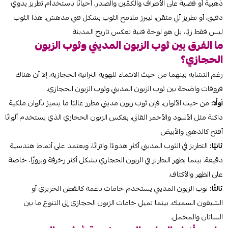
ذهبية أو فضية على الأطراف والكمّين والصدر، أحيانًا باستخدام تطريز يدوي
دقيق، أو تطريز آلي متقن، ليبرز ملامح الثوب بشكل فني مدهش. هذا الثوب
ليس فقط زيًا، بل هو لوحة فنية تعكس تاريخ المدينة.
ما الفرق بين ثوب الزبون المديني وثوب الزبون
الحجازي؟
رغم التشابه بينهما من حيث الانتماء للهوية التراثية الحجازية، إلا أن هناك
فروقات واضحة بين ثوب الزبون المديني وثوب الزبون الحجازي.
أولًا:
من حيث الألوان، فإن ثوب زبون مديني مطرز غالبًا ما يتميز بألوان ملكية
داكنة مثل الأسود والأحمر القاني، بعكس الزبون الحجازي الذي يستخدم ألوانًا
أفتح كالذهبي والأبيض.
ثانيًا:
التطريز في الثوب المديني أكثر هدوءًا واتزانًا، ويعتمد على أنماط هندسية
دقيقة، بينما يظهر التطريز في الزبون الحجازي بشكل أكثر زخرفة وبروزًا، خاصة
على الظهر والأكتاف.
ثالثًا:
ثوب الزبون المديني يستخدم خامات ناعمة كالقطن الحريري أو
الشيفون السميك، بينما تميل خامات الزبون الحجازي إلى التنوع ما بين
الساتان والمخمل.