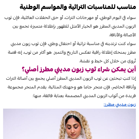
مناسب للمناسبات التراثية والمواسم الوطنية
سواء في اليوم الوطني، أو مهرجانات التراث، أو حتى الحفلات العائلية، فإن ثوب
الزبون المديني المطرز هو الخيار الأمثل للظهور بإطلالة متميزة تجمع بين
الأصالة والأناقة.
سواء كنت ترتدينه في مناسبة تراثية أو احتفال وطني، فإن ثوب زبون مديني
مطرز يمنحك إطلالة راقية تعكس التاريخ والتميز. هو أكثر من ثوب، إنه قصة
تُروى من خلال كل خيط و نقشة.
أين يمكن شراء ثوب زبون مديني مطرز أصلي؟
إذا كنتِ تبحثين عن ثوب الزبون المديني المطرز أصلي يجمع بين أصالة التراث
وأناقة الحاضر، فإن متجر جاما هو وجهتك المثالية. يقدم المتجر مجموعة
فريدة من أثواب الزبون المديني المصممة بعناية فائقة، منها:
زبون مديني مطرز: