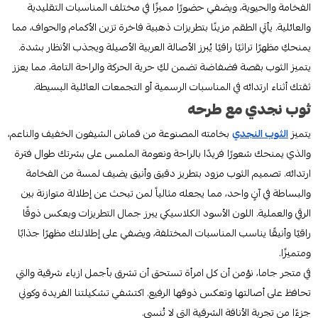
الفخامة والحيوية، ويضفي حضورًا مميزًا في مختلف المناسبات التقليدية
والعائلية. يأتي الطقم مزينًا بتطريزات ذهبية فاخرة تزين الأكمام والحواف، مما
يمنحكِ مظهرًا تراثيًا راقيًا يُبرز الأصالة العربية الأصيلة ويجذب الأنظار بشدة.
يتميز الثوب بقصة فضفاضة تضمن لكِ حرية الحركة والراحة التامة، مما يعزز
ثقتك أثناء ارتدائه في المناسبات الرسمية أو التجمعات العائلية البسيطة.
ثوب نجدي مع طرحه
يتميز
الثوب النجدي
بخامته المصنوعة من قماش الشيفون الخفيف والناعم،
والذي يمنحك شعورًا فريدًا بالراحة ونعومة الملمس على بشرتك طوال فترة
ارتدائه. تصميم الثوب مزود بتطريز دقيق وأنيق يضيف لمسة من الفخامة
والبساطة في آنٍ واحد، مما يجعله مثالياً لمن تبحث عن إطلالة متوازنة بين
الرقي والعملية. اللون الأسود الكلاسيكي يبرز جمال التطريزات ويعكس ذوقًا
راقيًا وأنيقًا يناسب المناسبات المختلفة، ويضفي على إطلالتك مظهرًا جذابًا
ومتميزًا.
في متجر جاما، نؤمن أن كل امرأة تستحق أن تشرق بأجمل ازياء شرقية والتي
تحافظ على أصالتها وتعكس ذوقها الرفيع. اكتشفي تشكيلتنا الفريدة وكوني
جزءًا من تجربة الأناقة الشرقية التي لا تُنسى.