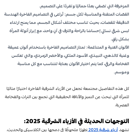
المزخرفة التي تضفي بعدًا جماليًا وتفردًا على التصميم.
القصّات المتقنة والمناسبة لكل جسم: تُراعى في التصاميم الفاخرة الهندسة
الدقيقة للقصات، بحيث تناسب مختلف أشكال الجسم، مما يمنح ارتداء
لبس شرقي نسائي إحساسًا بالراحة والترف في آنٍ واحد، مع إبراز أنوثة المرأة
بشكل راقٍ.
الألوان الغنية و المتناغمة: تمتاز التصاميم الفاخرة باستخدام ألوان عميقة
وغنية كالذهبي، النبيذي، الأسود الملكي، والأخضر الزمردي، والتي تعكس
الفخامة والرقي، كما يتم اختيار الألوان بعناية لتتناسب مع كل مناسبة
وموسم.
كل هذه التفاصيل مجتمعة تجعل من الأزياء الشرقية الفاخرة اختيارًا مثاليًا
للمرأة التي تبحث عن التميز والأناقة الحقيقية التي تجمع بين التراث والفخامة
العصرية.
التوجهات الحديثة في الأزياء الشرقية 2025:
تشهد
أزياء شرقية 2025
تطورًا ملحوظًا في دمجها بين الكلاسيكي والحديث،