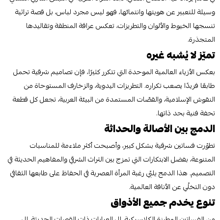
وسيلة للتعبير عن هويتها وانتمائها، فهو ليس مجرد لباس، بل قصة تراثية
تنسجها الخيوط والألوان والتطريزات، تعكس عراقة المنطقة وتقاليدها
المتجذرة.
تميّز لا يُشبه غيره
بعكس الأزياء العالمية الموحدة التي تتكرر كثيرًا، فإن تصاميم شرقية تحمل
طابعًا فريدًا يصعب تكراره. التطريزات اليدوية، والزخارف المستوحاة من
النقوش الإسلامية، والقصّات المستمدة من البيئة العربية، تجعل كل قطعة
تحفة فنية بحد ذاتها.
الدمج بين الأصالة والحداثة
تطوّرت فساتين شرقية بشكل كبير، وأصبحت أكثر ملاءمة للمناسبات
المتنوعة، بفضل الابتكارات التي تمزج بين التراث الشرقي والمفاهيم الحديثة في
التصميم. هذا الدمج يلبّي رغبة المرأة العصرية في الحفاظ على طابعها الثقافي
دون التخلّي عن الأناقة العالمية.
تنوع يخدم جميع الأذواق
من الفساتين المطرزة الكلاسيكية، إلى العبايات ذات القصات الحديثة، إلى