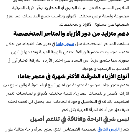
الملابس المستوحاة من التراث الجنوبي أو الحجازي، توفّر الأزياء الشرقية
مجموعة واسعة ترضي مختلف الأذواق وتناسب جميع المناسبات، مما يعزز
شعبيتها على مستوى الأفراد والمجتمعات.
دعم متزايد من دور الأزياء والمتاجر المتخصصة
تساهم المتاجر المتخصصة مثل
متجر جاما
في تعزيز هذا الاتجاه، من خلال
تقديم مجموعات حصرية وراقية تحتفي بالهوية العربية وتقدمها في أبهى
صورة، مما يشجع مزيدًا من النساء على اختيار الأزياء الشرقية كخيار أول في
المناسبات الرسمية واليومية.
أنواع الأزياء الشرقية الأكثر شهرة فى متجر جاما:
يقدم متجر جاما مجموعة متنوعة من أشهر أنواع ازياء شرقية والتي تمزج بين
التراث الأصيل واللمسات العصرية، لتلبية مختلف الأذواق والمناسبات. تتميز
تصاميمنا بالدقة في التفاصيل وجودة الخامات، مما يجعل كل قطعة تحفة
فنية تعبّر عن أناقة المرأة العربية بكل فخر.
لبس شرقي الراحة والأناقة في تناغم أصيل
يتميز
اللبس الشرقي
بتصميمه الفضفاض الذي يمنح المرأة راحة مثالية طوال