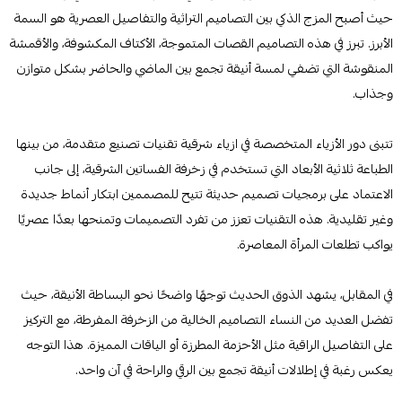
حيث أصبح المزج الذكي بين التصاميم التراثية والتفاصيل العصرية هو السمة
الأبرز. تبرز في هذه التصاميم القصات المتموجة، الأكتاف المكشوفة، والأقمشة
المنقوشة التي تضفي لمسة أنيقة تجمع بين الماضي والحاضر بشكل متوازن
وجذاب.
تتبنى دور الأزياء المتخصصة في ازياء شرقية تقنيات تصنيع متقدمة، من بينها
الطباعة ثلاثية الأبعاد التي تستخدم في زخرفة الفساتين الشرقية، إلى جانب
الاعتماد على برمجيات تصميم حديثة تتيح للمصممين ابتكار أنماط جديدة
وغير تقليدية. هذه التقنيات تعزز من تفرد التصميمات وتمنحها بعدًا عصريًا
يواكب تطلعات المرأة المعاصرة.
في المقابل، يشهد الذوق الحديث توجهًا واضحًا نحو البساطة الأنيقة، حيث
تفضل العديد من النساء التصاميم الخالية من الزخرفة المفرطة، مع التركيز
على التفاصيل الراقية مثل الأحزمة المطرزة أو الياقات المميزة. هذا التوجه
يعكس رغبة في إطلالات أنيقة تجمع بين الرقي والراحة في آن واحد.