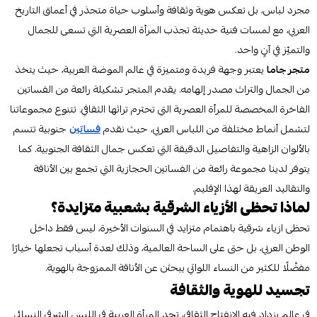
مجرد لباس، بل تعكس هوية وثقافة وأسلوب حياة متجذر في أعماق التاريخ
العربي، مع لمسات فنية حديثة تجذب المرأة العصرية التي تسعى للجمال
والتميّز في آنٍ واحد.
متجر جاما
يعتبر وجهة فريدة ومتميزة في عالم الموضة العربية، حيث يتخذ
من الجمال والتراث مصدر إلهامه. يقدم المتجر تشكيلة رائعة من الفساتين
الفاخرة المخصصة للمرأة العصرية التي تحترم تراثها الثقافي. تتنوع مجموعاتنا
لتشمل أنماط مختلفة من اللباس العربي، حيث نقدم
فساتين
جنوبية تتسم
بالألوان الزاهية والتفاصيل الدقيقة التي تعكس جمال الثقافة الجنوبية. كما
يتوفر لدينا مجموعة رائعة من الفساتين الحجازية التي تجمع بين الأناقة
والتقاليد العريقة لهذا الإقليم.
لماذا تحظى الأزياء الشرقية بشعبية متزايدة؟
تحظى ازياء شرقية باهتمام متزايد في السنوات الأخيرة، ليس فقط داخل
الوطن العربي، بل حتى على الساحة العالمية، وذلك لعدة أسباب تجعلها خيارًا
مفضّلًا للكثير من النساء اللواتي يبحثن عن الأناقة الممزوجة بالهوية.
تجسيد للهوية والثقافة
في عالم يزداد فيه الانفتاح الثقافي، تجد المرأة العربية في اللبس الشرقي النسائي