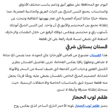
اليوم، مع المحافظة على مظهر أنيق وناعم يناسب مختلف الأذواق
والمناسبات. يجمع اللبس الشرقي بين التراث العريق والجاذبية العصرية، مما
يجعله خيارًا مثاليًا للمرأة العصرية التي تعتز بهويتها الثقافية وتبحث عن
إطلالة تجمع بين المحتشم والأنيق في آن واحد. يُبرز اللبس الشرقي أنوثتك
بأسلوب راقٍ و محتشم، ويعكس ذوقك الرفيع من خلال النقشات والزخارف
المتقنة التي تضفي لمسة فنية رائعة على كل قطعة.
فستان بستايل شرقي
هذا
الفستان
مصنوع من قماش الأورجانزا عالي الجودة، مما يضمن لكِ متانة
لا تضاهى ومظهرًا راقيًا يعكس الفخامة. تتزين تفاصيل الفستان بتطريز
الكنتيل الفضي وحبات الترتر اللامعة التي تضيف لمسة من السحر والأنوثة
الجذابة. التصميم الشرقي الخاص بالفستان يضفي عليه رونقًا فريدًا يجعل
منه قطعة مميزة تليق بالمناسبات الخاصة والاحتفالات الرسمية، حيث
يمنحكِ إطلالة مشرقة وأنيقة لا تنسى.
طقم ثوب الحجاز
يتميز
طقم ثوب الحجاز
بلونه الأحمر الناري الساحر الذي يعكس روح