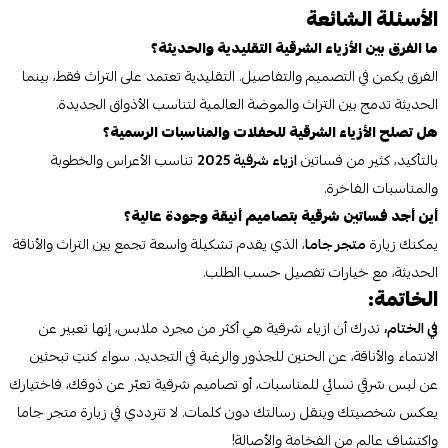
الأسئلة الشائعة
ما الفرق بين الأزياء الشرقية التقليدية والحديثة؟
الفرق يكمن في التصميم والتفاصيل. التقليدية تعتمد على التراث فقط، بينما
الحديثة تدمج بين التراث والموضة العالمية لتناسب الأذواق الجديدة.
هل تصلح الأزياء الشرقية للحفلات والمناسبات الرسمية؟
بالتأكيد، كثير من فساتين
ازياء شرقية 2025
تناسب الأعراس والخطوبة
والمناسبات الفاخرة.
أين أجد فساتين شرقية بتصاميم أنيقة وجودة عالية؟
يمكنك زيارة
متجر جاما
، الذي يقدم تشكيلة واسعة تجمع بين التراث والأناقة
الحديثة، مع خيارات تفصيل حسب الطلب.
الخاتمة:
في الختام،
ندرك أن ازياء شرقية هي أكثر من مجرد ملابس، إنها تعبير عن
الانتماء والأناقة، عن الحنين للجذور والرغبة في التجديد. سواء كنتِ تبحثين
عن لبس شرقي نسائي للمناسبات، أو تصاميم شرقية تعبّر عن ذوقك، فاختيارك
يعكس شخصيتك وينقل رسالتك دون كلمات. لا تترددي في زيارة متجر جاما
واكتشاف عالم من الفخامة والأصالة!