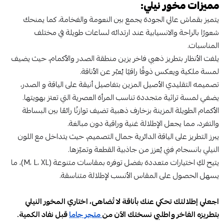
مميزات مخور نيلي:
يتميز بقماش عالي الجودة يجمع بين النعومة والفخامة، كما يمنحك
شعورًا بالراحة والانسيابية عند ارتدائه لساعات طويلة في مختلف
المناسبات.
يلفت الأنظار بتطريز ذهبي فاخر يزين منطقة الصدر والأكمام، حيث يضيف
لمسة ملكية ويعكس ذوقًا راقيًا يُعبّر عن الأناقة.
تصميمه التقليدي الأصيل المزين بتفاصيل أنيقة على الياقة و الصدر،
يضفي لمسة تراثية متجددة تناسب المرأة العصرية التي تعتز بهويتها.
الأكمام الطويلة المزينة بزخارف ذهبية تضيف توازنًا رائعًا بين البساطة
والتفرد، مما يجعل الإطلالة غنية وراقية دون مبالغة.
يبرز التطريز على الياقة الدائرية جمال التصميم، حيث يتداخل مع اللون
النيلي بانسجام فني يُعزز من جاذبية القطعة وتميّزها.
يتيح لكِ اختيارات متعددة بفضل توفره بمقاسات متنوعة (M، L، XL)، ما
يسهل الحصول على المقاس الأنسب لإطلالة متناسقة.
اجعلي إطلالتك تحكي عنك بأناقة لا تُضاهى، اختاري المخور النيلي
بتطريزه الفاخر واطلبي نسختك الآن من
متجر جاما
قبل نفاد الكمية.