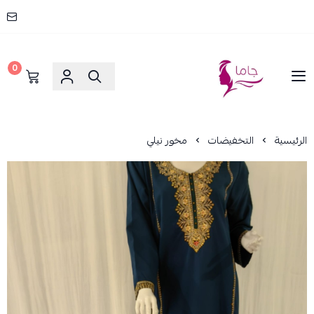
0
جاما _ JAMA
الرئيسية
التخفيضات
مخور نيلي