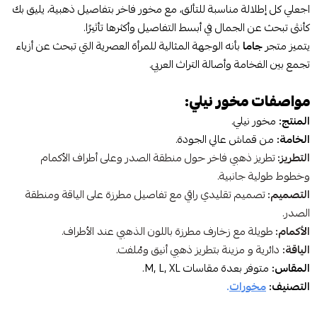
اجعلي كل إطلالة مناسبة للتألق، مع مخور فاخر بتفاصيل ذهبية، يليق بك
كأنثى تبحث عن الجمال في أبسط التفاصيل وأكثرها تأثيرًا.
يتميز متجر
جاما
بأنه الوجهة المثالية للمرأة العصرية التي تبحث عن أزياء
تجمع بين الفخامة وأصالة التراث العربي.
مواصفات مخور نيلي:
المنتج:
مخور نيلي.
الخامة:
من قماش عالي الجودة.
التطريز:
تطريز ذهبي فاخر حول منطقة الصدر وعلى أطراف الأكمام
وخطوط طولية جانبية.
التصميم:
تصميم تقليدي راقي مع تفاصيل مطرزة على الياقة ومنطقة
الصدر.
الأكمام:
طويلة مع زخارف مطرزة باللون الذهبي عند الأطراف.
الياقة:
دائرية و مزينة بتطريز ذهبي أنيق ومُلفت.
المقاس:
متوفر بعدة مقاسات M, L, XL.
التصنيف:
مخورات
.