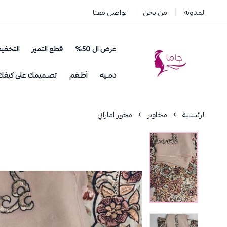
المدونة
من نحن
تواصل معنا
عرض ال 50%
قطع التميز
التخفي
جاما _ JAMA
دمـيه
أطـقم
تصـميمك على كيفك
الرئيسية
مخاوير
مخور اماراتي