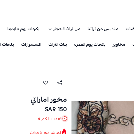
ضات
مـلابـس من تراثنا
من تراث الحجاز
بكجات يوم مابدينا
ق
مخاوير
بكجات يوم الغمره
بنات التراث
اكسسوارات
بكجات ال
مخور اماراتي
150 SAR
نفدت الكمية
تم شراءه
5
مرات