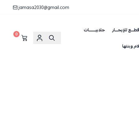
jamasa2030@gmail.com
طـــع للإيجـــار
جلابيـــــــات
0
ام وبنتها