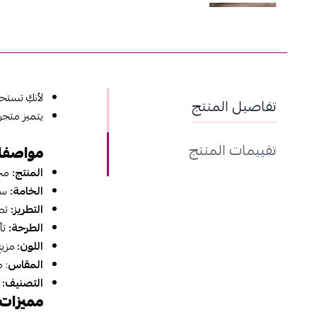
لأنكِ تستح
تفاصيل المنتج
يتميز متجر
تقييمات المنتج
مواصفات
المنتج:
مخو
الخامة:
سات
التطريز:
تطر
الطرحة:
تأت
اللون:
مزيج
المقاس
: م
التصنيف:
مميزات م