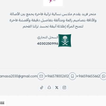
متجر فريد يقدم ملابس نسائية تراثية فاخرة يجمع بين الأصالة
والأناقة بتصاميم رائعة ومتألقة بتفاصيل دقيقة وأقمشة فاخرة
لتمنح المرأة إطلالة أنيقة تجسد تراثنا الفخم
السجل التجاري
4030250996
jamasa2030@gmail.com
+966578002612
+966596655662