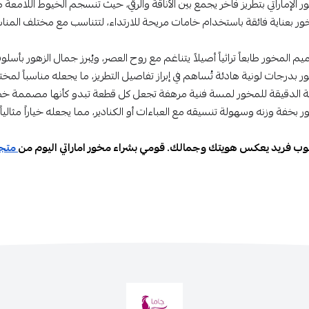
ور الإماراتي بتطريز فاخر يجمع بين الأناقة والرقي، حيث تنسجم الخيوط اللامع
ر بعناية فائقة باستخدام خامات مريحة للارتداء، لتتناسب مع مختلف المناس
المخور طابعاً تراثياً أصيلاً يتناغم مع روح العصر، ويُبرز جمال الزهور بأسل
ور بدرجات لونية هادئة تُساهم في إبراز تفاصيل التطريز، ما يجعله مناسباً لم
كة الدقيقة للمخور لمسة فنية مرهفة تجعل كل قطعة تبدو كأنها مصممة خصيصًا
ر بخفة وزنه وسهولة تنسيقه مع العباءات أو الكنادير، مما يجعله خياراً مثالياً 
لوب فريد يعكس هويتك وجمالك. قومي بشراء مخور اماراتي اليوم من
متجر