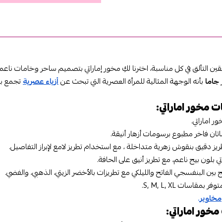
قين التألق في كل مناسبة، اخترنا لكِ مخور إماراتي بتصميم ساحر وخامات ناع
جاما
بأنه الوجهة المثالية للمرأة العصرية التي تبحث عن
أزياء عصرية
تجمع بين
 مخور اماراتي:
ر اماراتي.
ان فاخر مطبوع برسومات أزهار أنيقة.
يز دقيق بنقوش زهرية متداخلة ، مع استخدام تطريز لامع لإبراز التفاصيل.
ي بلون بيج ناعم، مع تطريز أنيق على الحافة.
 بين البنفسجي الفاتح والليلكي مع تطريزات بالأخضر الزيتي، الذهبي، والفضي.
توفر بمقاسات S, M, L, XL.
مخاوير
.
خور اماراتي: