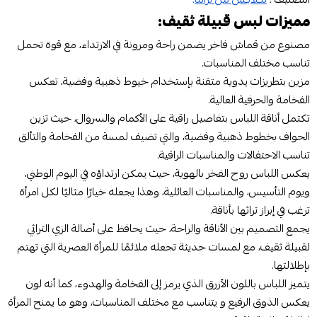
مميزات لبس قبيلة ثقيف:
مصنوع من قماش فاخر يضمن راحة ومرونة في الارتداء، مع قوة تحمل
تناسب مختلف المناسبات.
مزين بتطريزات يدوية متقنة بإستخدام خيوط ذهبية وفضية، تعكس
الفخامة والحرفية العالية.
تكتمل أناقة اللباس بتفاصيل راقية على الأكمام والسروال، حيث تزين
الحواف بخطوط ذهبية وفضية، والتي تضيف لمسة من الفخامة والتألق
تناسب الاحتفالات والمناسبات الراقية.
يعكس اللباس روح الفخر بالهوية، حيث يمكن ارتداؤه في اليوم الوطني،
ويوم التأسيس، والمناسبات العائلية، وهذا يجعله خيارًا مثاليًا لكل امرأة
ترغب في إبراز تراثها بأناقة.
يجمع التصميم بين الأناقة والراحة، حيث يحافظ على أصالة الزي التراثي
لقبيلة ثقيف، مع لمسات حديثة تجعله ملائمًا للمرأة العصرية التي تهتم
بإطلالتها.
يتميز اللباس باللون الأزرق الذي يرمز إلى الفخامة والهدوء، كما أنه لون
يعكس الذوق الرفيع و يتناسب مع مختلف المناسبات، وهو ما يمنح المرأة