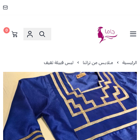
0
جاما _ JAMA
الرئيسية
مـلابـس من تراثنا
لبس قبيلة ثقيف