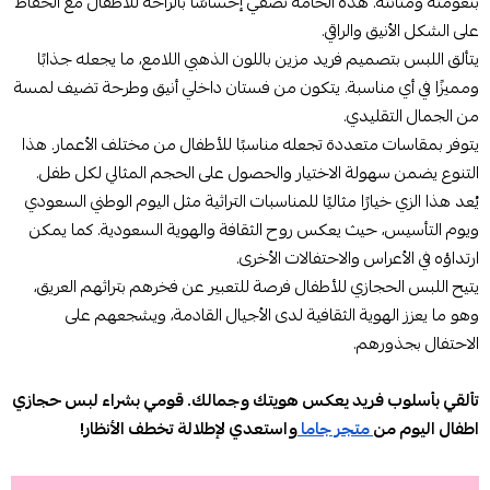
بنعومته ومتانته. هذه الخامة تضفي إحساسًا بالراحة للأطفال مع الحفاظ
على الشكل الأنيق والراقي.
يتألق اللبس بتصميم فريد مزين باللون الذهبي اللامع، ما يجعله جذابًا
ومميزًا في أي مناسبة. يتكون من فستان داخلي أنيق وطرحة تضيف لمسة
من الجمال التقليدي.
يتوفر بمقاسات متعددة تجعله مناسبًا للأطفال من مختلف الأعمار. هذا
التنوع يضمن سهولة الاختيار والحصول على الحجم المثالي لكل طفل.
يُعد هذا الزي خيارًا مثاليًا للمناسبات التراثية مثل اليوم الوطني السعودي
ويوم التأسيس، حيث يعكس روح الثقافة والهوية السعودية. كما يمكن
ارتداؤه في الأعراس والاحتفالات الأخرى.
يتيح اللبس الحجازي للأطفال فرصة للتعبير عن فخرهم بتراثهم العريق،
وهو ما يعزز الهوية الثقافية لدى الأجيال القادمة، ويشجعهم على
الاحتفال بجذورهم.
تألقي بأسلوب فريد يعكس هويتك وجمالك. قومي بشراء لبس حجازي
اطفال اليوم من
متجر جاما
واستعدي لإطلالة تخطف الأنظار!