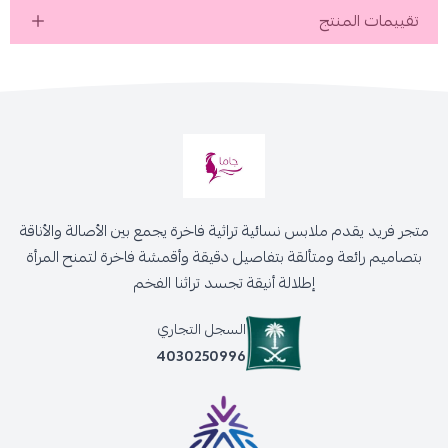
تقييمات المنتج
متجر فريد يقدم ملابس نسائية تراثية فاخرة يجمع بين الأصالة والأناقة
بتصاميم رائعة ومتألقة بتفاصيل دقيقة وأقمشة فاخرة لتمنح المرأة
إطلالة أنيقة تجسد تراثنا الفخم
السجل التجاري
4030250996