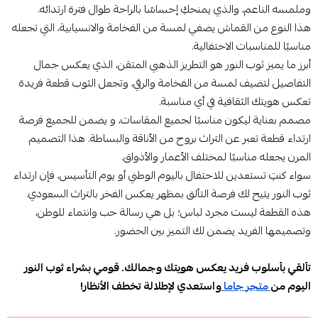
وملمسه الناعم، والذي يمنحكِ إحساسًا بالراحة طوال فترة ارتدائه.
هذا النوع من القماش يضفي لمسة من الفخامة والانسيابية، التي تجعله
مناسبًا للمناسبات الاحتفالية.
أبرز ما يميز ثوب النور هو التطريز الذهبي المتقن، الذي يعكس جمال
التفاصيل لتضيف لمسة من الفخامة والرقي، وتجعل الثوب قطعة فريدة
تعكس هويتك الثقافية في أي مناسبة.
مصمم بعناية ليكون مناسبًا لجميع المقاسات، و يضمن للجميع فرصة
ارتداء قطعة تعبر عن التراث بروح من الأناقة والبساطة. هذا التصميم
المرن يجعله مناسبًا لمختلف الأعمار والأذواق.
سواء كنتِ تستعدين للاحتفال باليوم الوطني أو يوم التأسيس، فإن ارتداء
ثوب النور يتيح لك فرصة التألق بمظهر يعكس الفخر بالتراث السعودي.
هذه القطعة ليست مجرد لباس؛ بل هي رسالة حب وانتماء للوطن،
وتصميمها الفريد يضمن لك التميز بين الحضور.
تألقي بأسلوب فريد يعكس هويتك وجمالك. قومي بشراء ثوب النور
اليوم من
متجر جاما
واستعدي لإطلالة تخطف الأنظار!