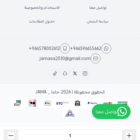
تواصل معنا
الاستخدام والخصوصية
سياسة الشحن
جدول المقاسات
+966578002612
+966596655662
jamasa2030@gmail.com
الحقوق محفوظة | 2026
جاما _ JAMA
تواصل معتا