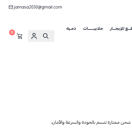
jamasa2030@gmail.com
ــع للإيجـــار
جلابيـــــــات
دمـيه
0
حن ممتازة تتسم بالجودة والسرعة والأمان،