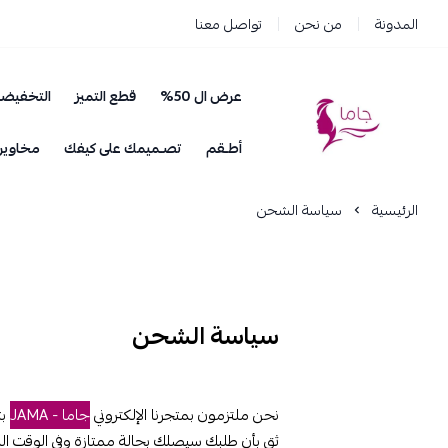
المدونة
من نحن
تواصل معنا
عرض ال 50%
قطع التميز
التخفيض
جاما _ JAMA
أطـقم
تصـميمك على كيفك
مخاوير
الرئيسية
سياسة الشحن
سياسة الشحن
نحن ملتزمون بمتجرنا الإلكتروني
جاما - JAMA
ب
ثق بأن طلبك سيصلك بحالة ممتازة وفي الوقت الم