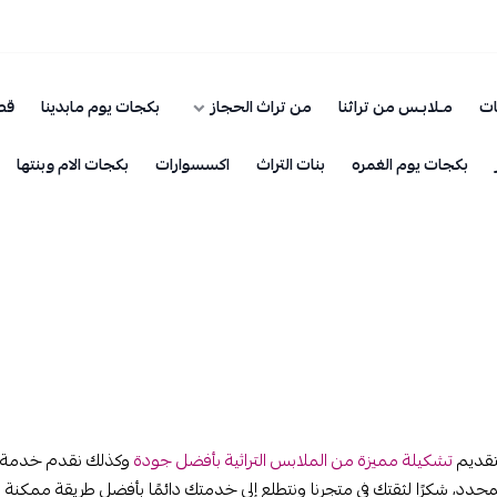
ات
مـلابـس من تراثنا
من تراث الحجاز
بكجات يوم مابدينا
قطـ
بكجات يوم الغمره
بنات التراث
اكسسوارات
بكجات الام وبنتها
تقديم
تشكيلة مميزة من الملابس التراثية بأفضل جودة
وكذلك نقدم خدمة ش
حدد، شكرًا لثقتك في متجرنا ونتطلع إلى خدمتك دائمًا بأفضل طريقة ممكنة