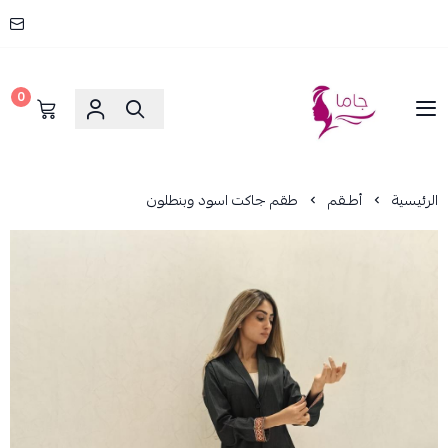
0
جاما _ JAMA
الرئيسية
أطـقم
طقم جاكت اسود وبنطلون