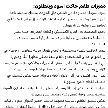
مميزات طقم جاكت اسود وبنطلون:
سوت سوداء مصنوعة من قماش عالي الجودة، يمنحكِ ملمسًا ناعمًا
على البشرة وهو ما يضمن لك الراحة عند الارتداء، إلى جانب المتانة التي
تحافظ على رونقه لفترة طويلة.
يجمع التصميم بين الطابع الكلاسيكي والأناقة العصرية، حيث يتميز
بالبساطة مع تفاصيل جذابة تضيف لمسة راقية تناسب مختلف
المناسبات.
يتميز الجاكيت بقصة مستقيمة وأكمام طويلة مزينة بتفاصيل زخرفية، مع
زر إغلاق واحد في المنتصف وياقة واسعة تضفي مظهرًا أنيقًا ومتوازنًا.
يأتي البنطلون بقصة واسعة ومستقيمة لحرية حركة أكبر، مع خصر متوسط
الارتفاع وجيوب جانبية عملية تناسب الاحتياجات اليومية بسهولة.
يعتبر اللون الأسود من أكثر الألوان أناقة ومرونة، حيث يمكن تنسيقه مع
مختلف القطع الأخرى بسهولة.
سواء كنت تبحث عن إطلالة رسمية للعمل أو لمناسبة خاصة، فإن الأسود
يمنحك لمسة راقية تضفي ثقة وجاذبية على مظهرك.
يمكن تنسيق الطقم بأساليب متنوعة تناسب جميع الأذواق، سواء بإضافة
حذاء رياضي لمظهر كاجوال أو كعب عالٍ لإطلالة رسمية أنيقة، ما يجعله