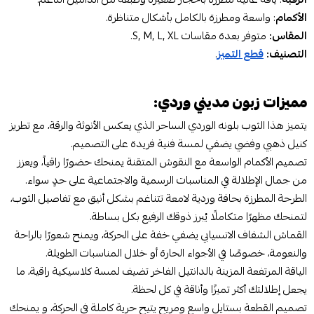
الأكمام
: واسعة ومطرزة بالكامل بأشكال متناظرة.
المقاس:
متوفر بعدة مقاسات S, M, L, XL.
التصنيف:
قطع التميز
.
مميزات زبون مديني وردي:
يتميز هذا الثوب بلونه الوردي الساحر الذي يعكس الأنوثة والرقة، مع تطريز
كنيل ذهبي وفضي يضفي لمسة فنية فريدة على التصميم.
تصميم الأكمام الواسعة مع النقوش المتقنة يمنحك حضورًا راقياً، ويعزز
من جمال الإطلالة في المناسبات الرسمية والاجتماعية على حدٍ سواء.
الطرحة المطرزة بحافة وردية لامعة تتناغم بشكل أنيق مع تفاصيل الثوب،
لتمنحك مظهرًا متكاملًا يُبرز ذوقك الرفيع بكل بساطة.
القماش الشفاف الانسيابي يضفي خفة على الحركة، ويمنح شعورًا بالراحة
والنعومة، خصوصًا في الأجواء الحارة أو خلال المناسبات الطويلة.
الياقة المرتفعة المزينة بالدانتيل الفاخر تضيف لمسة كلاسيكية راقية، ما
يجعل إطلالتك أكثر تميزًا وأناقة في كل لحظة.
تصميم القطعة بستايل واسع ومريح يتيح حرية كاملة في الحركة، و يمنحك