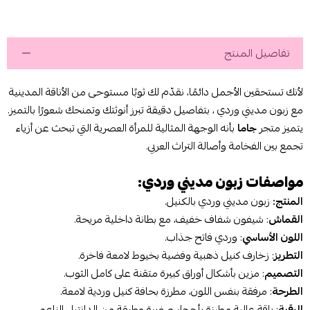
تفاصيل المنتج
لأنك تستحقين الأجمل دائمًا، نقدّم لك ثوبًا مستوحى من الأناقة المدينية
مع
زبون مديني وردي
، بتفاصيل دقيقة تبرز أنوثتك وتمنحك شعورًا بالتميز.
يتميز متجر
جاما
بأنه الوجهة المثالية للمرأة العصرية التي تبحث عن أزياء
تجمع بين الفخامة وأصالة التراث العربي.
مواصفات زبون مديني وردي:
المنتج:
زبون مديني وردي بالكنيل.
القماش
: شيفون شفاف خفيف، مع بطانة داخلية مريحة.
اللون الأساسي
: وردي فاتح جذاب.
التطريز
: زخارف كنيل ذهبية وفضية بخيوط لامعة فاخرة.
التصميم
: مزين بأشكال أوراق كبيرة متقنة على كامل الثوب.
الطرحة
: مرفقة بنفس اللون، مطرزة بحافة كنيل وردية لامعة.
الرقبة
: ياقة عالية مطرزة بأحجار صغيرة وطبقة من الدانتيل الناعم.