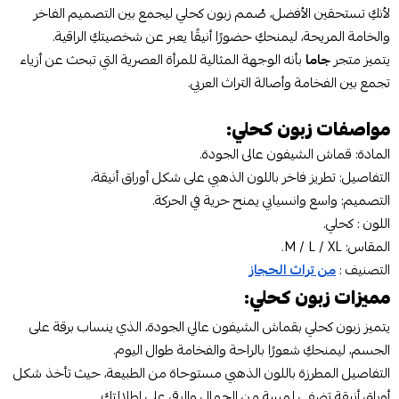
لأنكِ تستحقين الأفضل، صُمم زبون كحلي ليجمع بين التصميم الفاخر
والخامة المريحة، ليمنحكِ حضورًا أنيقًا يعبر عن شخصيتكِ الراقية.
يتميز متجر
جاما
بأنه الوجهة المثالية للمرأة العصرية التي تبحث عن أزياء
تجمع بين الفخامة وأصالة التراث العربي.
مواصفات زبون كحلي:
المادة: قماش الشيفون عالى الجودة.
التفاصيل: تطريز فاخر باللون الذهبي على شكل أوراق أنيقة،
التصميم: واسع وانسيابي يمنح حرية في الحركة.
اللون : كحلي.
المقاس: M / L / XL.
التصنيف :
من تراث الحجاز
مميزات زبون كحلي:
يتميز زبون كحلي بقماش الشيفون عالي الجودة، الذي ينساب برقة على
الجسم، ليمنحكِ شعورًا بالراحة والفخامة طوال اليوم.
التفاصيل المطرزة باللون الذهبي مستوحاة من الطبيعة، حيث تأخذ شكل
أوراق أنيقة تضفي لمسة من الجمال والرقي على إطلالتك.