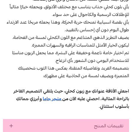
يأتي بلون كحلي جذاب يتناسب مع مختلف الأذواق، ويجعله خيارًا مثالياً
للإطلالات الرسمية والكاجوال على حد سواء.
يأتي بقصة انسيابية تمنحك حرية الحركة، وهذا يجعله مريحًا عند الارتداء
طوال اليوم دون أي إحساس بالتقييد.
يضيف التطريز الذهبي المتناغم مع اللون الكحلي لمسة من الفخامة،
ليكون الخيار الأمثل للمناسبات الراقيه والسهرات المميزة.
تم اختيار خامة ناعمة وخفيفة على البشرة، مما يجعل الزبون مناسبًا
للاستخدام اليومي دون الشعور بأي انزعاج.
بتصميمه الفريد وتفاصيله المتقنة، يعكس هذا الثوب شخصيتك
المتميزة ويضيف لمسة من الجاذبية على مظهرك.
اجعلي الأناقة عنوانكِ مع زبون كحلي، حيث يلتقي التصميم الفاخر
بالراحة المثالية، احصلي عليه الآن
من
متجر جاما
وأبرزي جمالكِ
بأسلوب استثنائي.
تقييمات المنتج