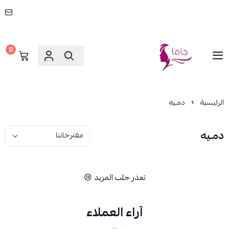
0
جاما _ JAMA
الرئيسية
دمـيه
دمـيه
تعذر جلب المزيد 😢
آراء العملاء