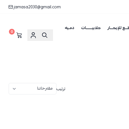
jamasa2030@gmail.com
ــع للإيجـــار
جلابيـــــــات
دمـيه
0
ترتيب