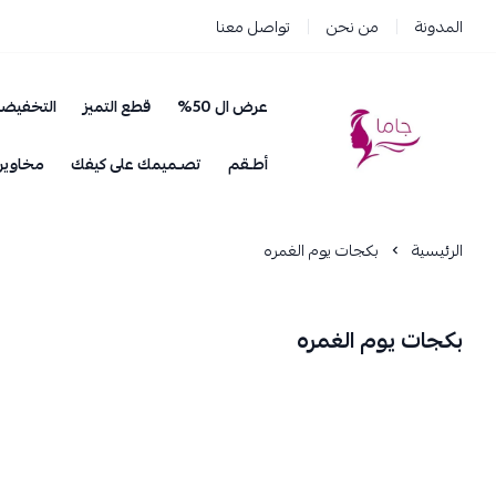
المدونة
من نحن
تواصل معنا
عرض ال 50%
قطع التميز
التخفيض
جاما _ JAMA
أطـقم
تصـميمك على كيفك
مخاوير
الرئيسية
بكجات يوم الغمره
بكجات يوم الغمره