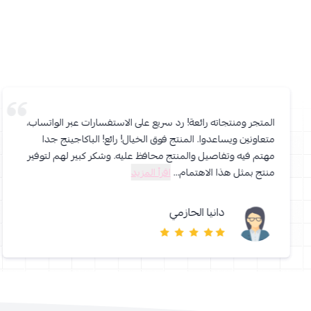
المتجر ومنتجاته رائعة! رد سريع على الاستفسارات عبر الواتساب،
متعاونين ويساعدوا. المنتج فوق الخيال! رائع! الباكاجينج جدا
مهتم فيه وتفاصيل والمنتج محافظ عليه. وشكر كبير لهم لتوفير
منتج بمثل هذا الاهتمام...
اقرأ المزيد
دانيا الحازمي