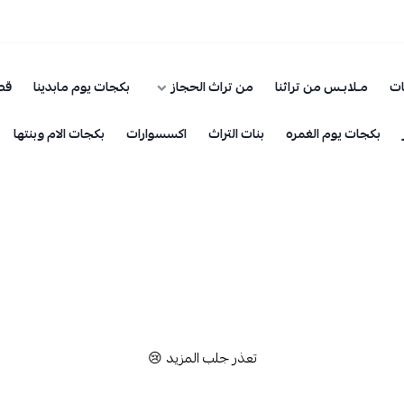
ات
مـلابـس من تراثنا
من تراث الحجاز
بكجات يوم مابدينا
قطـ
بكجات يوم الغمره
بنات التراث
اكسسوارات
بكجات الام وبنتها
تعذر جلب المزيد 😢